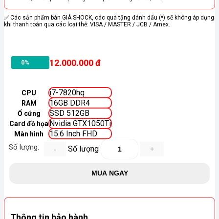
✅ Các sản phẩm bán GIÁ SHOCK, các quà tặng đánh dấu (*) sẽ không áp dụng
khi thanh toán qua các loại thẻ: VISA / MASTER / JCB / Amex.
12.000.000
đ
0%
i7-7820hq
CPU
16GB DDR4
RAM
SSD 512GB
Ổ cứng
Nvidia GTX1050Ti
Card đồ họa
15.6 Inch FHD
Màn hình
Số lượng
MUA NGAY
Thông tin bảo hành