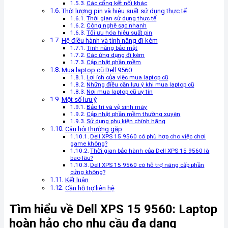
Các cổng kết nối khác
Thời lượng pin và hiệu suất sử dụng thực tế
Thời gian sử dụng thực tế
Công nghệ sạc nhanh
Tối ưu hóa hiệu suất pin
Hệ điều hành và tính năng đi kèm
Tính năng bảo mật
Các ứng dụng đi kèm
Cập nhật phần mềm
Mua laptop cũ Dell 9560
Lợi ích của việc mua laptop cũ
Những điều cần lưu ý khi mua laptop cũ
Nơi mua laptop cũ uy tín
Một số lưu ý
Bảo trì và vệ sinh máy
Cập nhật phần mềm thường xuyên
Sử dụng phụ kiện chính hãng
Câu hỏi thường gặp
Dell XPS 15 9560 có phù hợp cho việc chơi
game không?
Thời gian bảo hành của Dell XPS 15 9560 là
bao lâu?
Dell XPS 15 9560 có hỗ trợ nâng cấp phần
cứng không?
Kết luận
Cần hỗ trợ liên hệ
Tìm hiểu về Dell XPS 15 9560: Laptop
hoàn hảo cho nhu cầu đa dạng