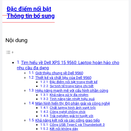
Đặc điểm nổi bật
Thông tin bổ sung
Nội dung
Tìm hiểu về Dell XPS 15 9560: Laptop hoàn hảo cho
nhu cầu đa dạng
Giới thiệu chung về Dell 9560
Thiết kế và chất liệu của Dell 9560
Đặc điểm nổi bật trong thiết kế
Sự tinh tế trong từng chi tiết
Hiệu năng mạnh mẽ với cấu hình phần cứng
Khả năng xử lý đa nhiệm
Tính năng tản nhiệt hiệu quả
Màn hình hiển thị: Độ phân giải và công nghệ
Chất lượng hình ảnh vượt trội
Công nghệ chống chói
Trải nghiệm giải trí tuyệt vời
Khả năng kết nối và các cổng giao tiếp
Cổng USB Type-C và Thunderbolt 3
Kết nối không dây