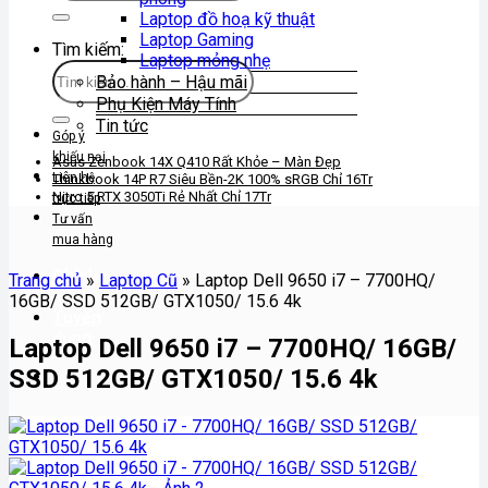
Laptop đồ hoạ kỹ thuật
Laptop Gaming
Tìm kiếm:
Laptop mỏng nhẹ
Bảo hành – Hậu mãi
Phụ Kiện Máy Tính
Tin tức
Góp ý
khiếu nại
Asus Zenbook 14X Q410 Rất Khỏe – Màn Đẹp
Liên hệ
Thinkbook 14P R7 Siêu Bền-2K 100% sRGB Chỉ 16Tr
Nitro 5 RTX 3050Ti Rẻ Nhất Chỉ 17Tr
trực tiếp
Tư vấn
mua hàng
Chính
Trang chủ
»
Laptop Cũ
»
Laptop Dell 9650 i7 – 7700HQ/
sách
16GB/ SSD 512GB/ GTX1050/ 15.6 4k
Tuyển
dụng
Laptop Dell 9650 i7 – 7700HQ/ 16GB/
SSD 512GB/ GTX1050/ 15.6 4k