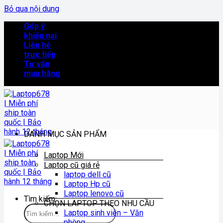
Bỏ qua nội dung
Góp ý
khiếu nại
Liên hệ
trực tiếp
Tư vấn
mua hàng
DANH MỤC SẢN PHẨM
Laptop Mới
Laptop cũ giá rẻ
laptop dell cũ
Laptop Hp cũ
Laptop lenovo cũ
Tìm kiếm:
CHỌN LAPTOP THEO NHU CẦU
Laptop sinh viên – Văn
phòng