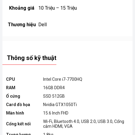
Khoảng giá
10 Triệu – 15 Triệu
Thương hiệu
Dell
Thông số kỹ thuật
CPU
Intel Core i7-7700HQ
RAM
16GB DDR4
Ổ cứng
SSD 512GB
Card đồ họa
Nvidia GTX1050Ti
Màn hình
15.6 Inch FHD
Wi-Fi, Bluetooth 4.0, USB 2.0, USB 3.0, Cổng
Cổng kết nối
cắm HDMI, VGA
Trọng lượng
1.8kg